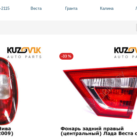
-2115
Веста
Гранта
Калина
-33 %