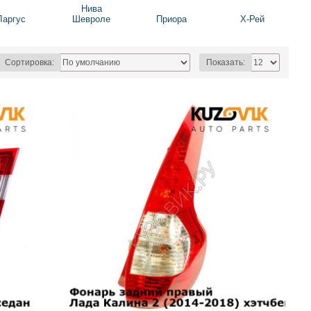
Нива
Ларгус
Шевроле
Приора
Х-Рей
Сортировка:
Показать: