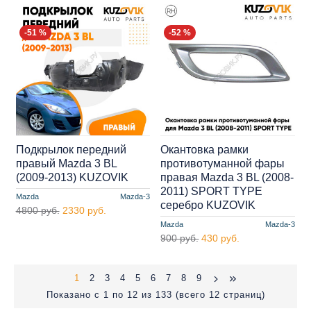
-51 %
-52 %
Подкрылок передний
Окантовка рамки
правый Mazda 3 BL
противотуманной фары
(2009-2013) KUZOVIK
правая Mazda 3 BL (2008-
2011) SPORT TYPE
Mazda
Mazda-3
серебро KUZOVIK
4800 руб.
2330 руб.
Mazda
Mazda-3
900 руб.
430 руб.
1
2
3
4
5
6
7
8
9
Показано с 1 по 12 из 133 (всего 12 страниц)