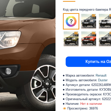
Код цвета переднего бампера Re
Купить на O
Марка автомобиля:
Renault
Модель автомобиля:
Duster
Артикул детали:
620226148R
Изготовитель детали:
КУЗОВ
Производитель окраски:
КУЗ
Оригинальный артикул:
62022
Наличие:
Нет в наличии
Просмотрено: 36976