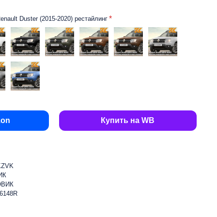
nault Duster (2015-2020) рестайлинг
zon
Купить на WB
KZVK
ИК
ОВИК
6148R