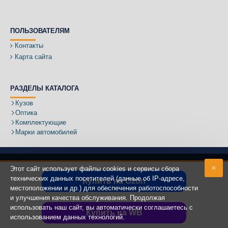
ПОЛЬЗОВАТЕЛЯМ
Контакты
Карта сайта
РАЗДЕЛЫ КАТАЛОГА
Кузов
Оптика
Комплектующие
Марки автомобилей
Этот сайт использует файлы cookies и сервисы сбора
технических данных посетителей (данные об IP-адресе,
Купить на Ozon
местоположении и др.) для обеспечения работоспособности
Адрес:
и улучшения качества обслуживания. Продолжая
использовать наш сайт, вы автоматически соглашаетесь с
Купить на WB
использованием данных технологий.
Copyright ©
2020 - 2025
КУЗОВИК.РУ